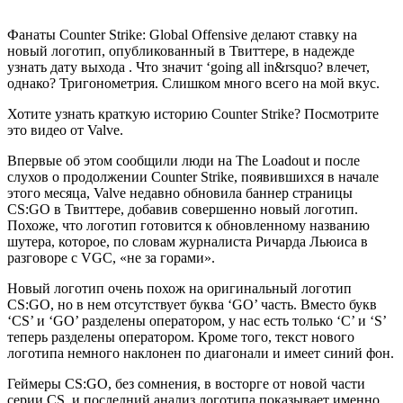
Фанаты Counter Strike: Global Offensive делают ставку на
новый логотип, опубликованный в Твиттере, в надежде
узнать дату выхода . Что значит ‘going all in&rsquo? влечет,
однако? Тригонометрия. Слишком много всего на мой вкус.
Хотите узнать краткую историю Counter Strike? Посмотрите
это видео от Valve.
Впервые об этом сообщили люди на The Loadout и после
слухов о продолжении Counter Strike, появившихся в начале
этого месяца, Valve недавно обновила баннер страницы
CS:GO в Твиттере, добавив совершенно новый логотип.
Похоже, что логотип готовится к обновленному названию
шутера, которое, по словам журналиста Ричарда Льюиса в
разговоре с VGC, «не за горами».
Новый логотип очень похож на оригинальный логотип
CS:GO, но в нем отсутствует буква ‘GO’ часть. Вместо букв
‘CS’ и ‘GO’ разделены оператором, у нас есть только ‘C’ и ‘S’
теперь разделены оператором. Кроме того, текст нового
логотипа немного наклонен по диагонали и имеет синий фон.
Геймеры CS:GO, без сомнения, в восторге от новой части
серии CS, и последний анализ логотипа показывает именно