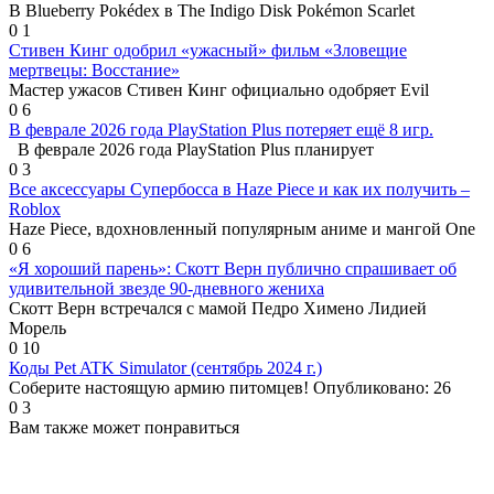
В Blueberry Pokédex в The Indigo Disk Pokémon Scarlet
0
1
Стивен Кинг одобрил «ужасный» фильм «Зловещие
мертвецы: Восстание»
Мастер ужасов Стивен Кинг официально одобряет Evil
0
6
В феврале 2026 года PlayStation Plus потеряет ещё 8 игр.
В феврале 2026 года PlayStation Plus планирует
0
3
Все аксессуары Супербосса в Haze Piece и как их получить –
Roblox
Haze Piece, вдохновленный популярным аниме и мангой One
0
6
«Я хороший парень»: Скотт Верн публично спрашивает об
удивительной звезде 90-дневного жениха
Скотт Верн встречался с мамой Педро Химено Лидией
Морель
0
10
Коды Pet ATK Simulator (сентябрь 2024 г.)
Соберите настоящую армию питомцев! Опубликовано: 26
0
3
Вам также может понравиться