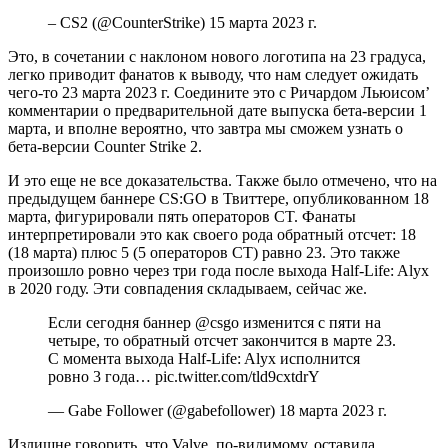
– CS2 (@CounterStrike) 15 марта 2023 г.
Это, в сочетании с наклоном нового логотипа на 23 градуса,
легко приводит фанатов к выводу, что нам следует ожидать
чего-то 23 марта 2023 г. Соедините это с Ричардом Льюисом’
комментарии о предварительной дате выпуска бета-версии 1
марта, и вполне вероятно, что завтра мы сможем узнать о
бета-версии Counter Strike 2.
И это еще не все доказательства. Также было отмечено, что на
предыдущем баннере CS:GO в Твиттере, опубликованном 18
марта, фигурировали пять операторов CT. Фанаты
интерпретировали это как своего рода обратный отсчет: 18
(18 марта) плюс 5 (5 операторов CT) равно 23. Это также
произошло ровно через три года после выхода Half-Life: Alyx
в 2020 году. Эти совпадения складываем, сейчас же.
Если сегодня баннер @csgo изменится с пяти на
четыре, то обратный отсчет закончится в марте 23.
С момента выхода Half-Life: Alyx исполнится
ровно 3 года… pic.twitter.com/tld9cxtdrY
— ‎Gabe Follower (@gabefollower) 18 марта 2023 г.
Излишне говорить, что Valve, по-видимому, оставила