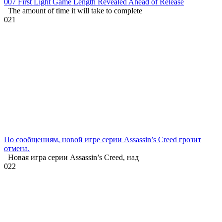
007 First Light Game Length Revealed Ahead of Release
The amount of time it will take to complete
0
21
По сообщениям, новой игре серии Assassin’s Creed грозит
отмена.
Новая игра серии Assassin’s Creed, над
0
22