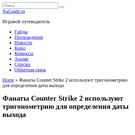
Перейти
Search
к
for:
NaGuide.ru
содержанию
Игровой путеводитель
Гайды
Прохождения
Новости
Кино
Комиксы
Аниме
Списки
Обратная связь
Home
»
Фанаты Counter Strike 2 используют тригонометрию
для определения даты выхода
Фанаты Counter Strike 2 используют
тригонометрию для определения даты
выхода