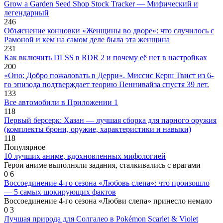
Grow a Garden Seed Shop Stock Tracker — Мифический и
легендарный
246
Объяснение концовки «Женщины во дворе»: что случилось с
Рамоной и кем на самом деле была эта женщина
231
Как включить DLSS в RDR 2 и почему её нет в настройках
200
«Оно: Добро пожаловать в Дерри». Миссис Керш Твист из 6-
го эпизода подтверждает теорию Пеннивайза спустя 39 лет.
133
Все автомобили в Приложении 1
118
Первый берсерк: Хазан — лучшая сборка для парного оружия
(комплекты брони, оружие, характеристики и навыки)
118
Популярное
10 лучших аниме, вдохновленных мифологией
Герои аниме выполняли задания, сталкивались с врагами
0
6
Воссоединение 4-го сезона «Любовь слепа»: что произошло
— 5 самых шокирующих фактов
Воссоединение 4-го сезона «Любви слепа» принесло немало
0
3
Лучшая природа для Солгалео в Pokémon Scarlet & Violet