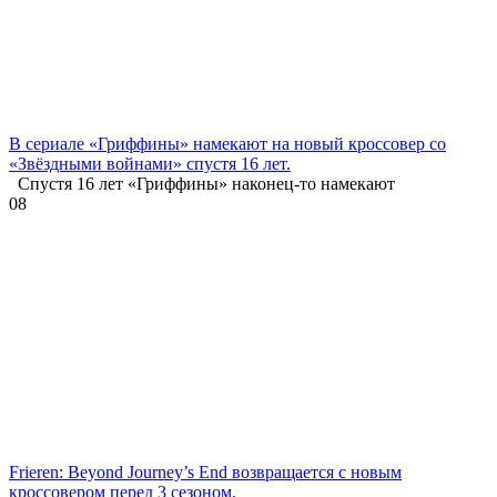
В сериале «Гриффины» намекают на новый кроссовер со
«Звёздными войнами» спустя 16 лет.
Спустя 16 лет «Гриффины» наконец-то намекают
0
8
Frieren: Beyond Journey’s End возвращается с новым
кроссовером перед 3 сезоном.