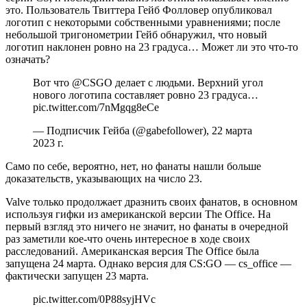
это. Пользователь Твиттера Гейб Фолловер опубликовал
логотип с некоторыми собственными уравнениями; после
небольшой тригонометрии Гейб обнаружил, что новый
логотип наклонен ровно на 23 градуса… Может ли это что-то
означать?
Вот что @CSGO делает с людьми. Верхний угол
нового логотипа составляет ровно 23 градуса…
pic.twitter.com/7nMgqg8eCe
— ‎Подписчик Гейба (@gabefollower), 22 марта
2023 г.
Само по себе, вероятно, нет, но фанаты нашли больше
доказательств, указывающих на число 23.
Valve только продолжает дразнить своих фанатов, в основном
используя гифки из американской версии The Office. На
первый взгляд это ничего не значит, но фанаты в очередной
раз заметили кое-что очень интересное в ходе своих
расследований. Американская версия The Office была
запущена 24 марта. Однако версия для CS:GO — cs_office —
фактически запущен 23 марта.
pic.twitter.com/0P88syjHVc