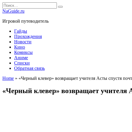
Перейти
Search
к
for:
NaGuide.ru
содержанию
Игровой путеводитель
Гайды
Прохождения
Новости
Кино
Комиксы
Аниме
Списки
Обратная связь
Home
»
«Черный клевер» возвращает учителя Асты спустя почт
«Черный клевер» возвращает учителя А