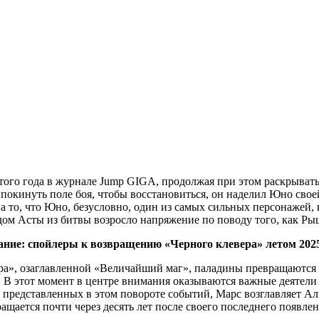
л этого года в журнале Jump GIGA, продолжая при этом раскрыва
покинуть поле боя, чтобы восстановиться, он наделил Юно своей
а то, что Юно, безусловно, один из самых сильных персонажей, 
дом Асты из битвы возросло напряжение по поводу того, как Ры
ние: спойлеры к возвращению «Черного клевера» летом 2025
ра», озаглавленной «Величайший маг», паладины превращаются 
 В этот момент в центре внимания оказываются важные деятели и
 представленных в этом повороте событий, Марс возглавляет Ал
ащается почти через десять лет после своего последнего появлен