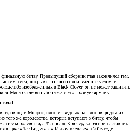
ть финальную битву. Предыдущий сборник глав закончился тем,
 антимагией, покрыв его своей силой вместе с мечом, и
когда-либо изображённых в Black Clover, он не может защитить
цари-Маги остановят Люциуса и его грозную армию.
 года!
в чудовищ, и Моррис, один из видных паладинов, родом из
з того же королевства, которые вступают в битву, чтобы
мазное королевство, а Фанцелль Крюгер, ключевой наставник
ия в арке «Лес Ведьм» в «Чёрном клевере» в 2016 году.