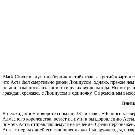
Black Clover выпустил сборник из трёх глав за третий кварта
что Аста был смертельно ранен Люциусом; однако, прежде чем 
оставил главного антагониста в руках вундеркинда. Несмотря н
граждан, сражаясь с Люциусом в одиночку. С временным выхо
Внима
В неожиданном повороте событий 381-й главы «Чёрного клеве
Алмазного королевства, встаёт на пути к выздоровлению Асты.
помочь Асте, отправляющемуся на лечение. Среди персонажей,
Асты с первых дней его становления как Рыцаря-чародея, возвр