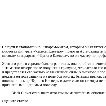
На пути к становлению Рыцарем-Магом, которым он является с
ключевая фигура в «Чёрном Клевере», помогая Асте овладеть и
высоким стандартам «Чёрного Клевера», но он мастер по профе
Хотя его роль в сериале была ограничена, она остаётся значим
антимагию вскоре после получения гримуара, что сделало его 
и представляет его частью коллективной силы Алмазного Коро
показывает возвращение на поле боя многих бывших врагов, ст
повлияли на мир Чёрного Клевера, и даже если он никогда не 
признанным и ценимым повсюду.
Black Clover открывает лето самым масштабным обновлен
Оцените статью