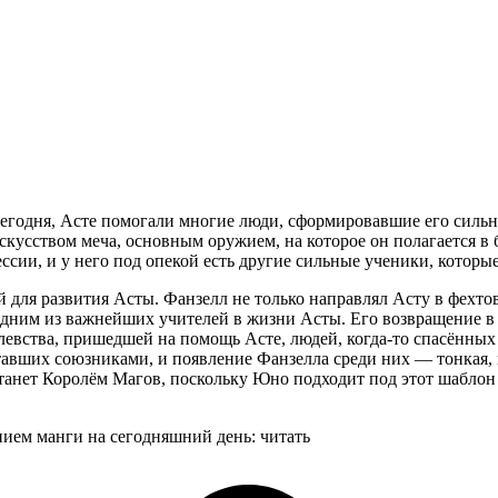
егодня, Асте помогали многие люди, сформировавшие его сильн
скусством меча, основным оружием, на которое он полагается в
ссии, и у него под опекой есть другие сильные ученики, которы
ой для развития Асты. Фанзелл не только направлял Асту в фехт
одним из важнейших учителей в жизни Асты. Его возвращение в 
левства, пришедшей на помощь Асте, людей, когда-то спасённых
авших союзниками, и появление Фанзелла среди них — тонкая, н
станет Королём Магов, поскольку Юно подходит под этот шаблон
ием манги на сегодняшний день: читать