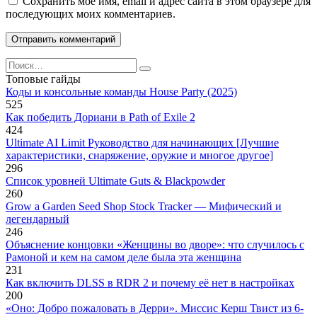
Сохранить моё имя, email и адрес сайта в этом браузере для
последующих моих комментариев.
Search
for:
Топовые гайды
Коды и консольные команды House Party (2025)
525
Как победить Дориани в Path of Exile 2
424
Ultimate AI Limit Руководство для начинающих [Лучшие
характеристики, снаряжение, оружие и многое другое]
296
Список уровней Ultimate Guts & Blackpowder
260
Grow a Garden Seed Shop Stock Tracker — Мифический и
легендарный
246
Объяснение концовки «Женщины во дворе»: что случилось с
Рамоной и кем на самом деле была эта женщина
231
Как включить DLSS в RDR 2 и почему её нет в настройках
200
«Оно: Добро пожаловать в Дерри». Миссис Керш Твист из 6-