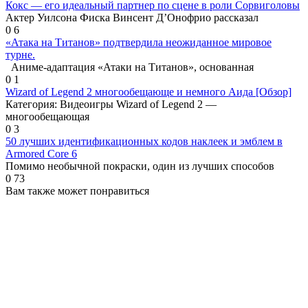
Кокс — его идеальный партнер по сцене в роли Сорвиголовы
Актер Уилсона Фиска Винсент Д’Онофрио рассказал
0
6
«Атака на Титанов» подтвердила неожиданное мировое
турне.
Аниме-адаптация «Атаки на Титанов», основанная
0
1
Wizard of Legend 2 многообещающе и немного Аида [Обзор]
Категория: Видеоигры Wizard of Legend 2 —
многообещающая
0
3
50 лучших идентификационных кодов наклеек и эмблем в
Armored Core 6
Помимо необычной покраски, один из лучших способов
0
73
Вам также может понравиться