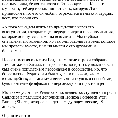
полным силы, безмятежности и благородства… Как актер,
музыкант, геймер и семьянин, страсть, которую Лэнс
привносил в то, что он любил, отражалась в глазах и сердцах
всех, кто любил его.
«А пока мы будем чтить его присутствие через его
выступления, которые еще впереди в игре и в воспоминания,
которые останутся с нами на всю жизнь. Мы глубоко
опечалены его кончиной, но так благодарны за время, которое
мы провели вместе, и наши мысли с его друзьями и
близкими».
После известия о смерти Реддика многие игроки собрались
там, где живет Завала. в игре, чтобы воздать ему должное.Он
был очень популярным персонажем в сообществе, но, что
более важно, Реддик сам был заядлым игроком, часто
взаимодействуя с фанатами веселыми и глупыми способами,
будь то чтение фанфиков по персонажу или просто игра
Мы также услышим Реддика в последнем выступлении в роли
Сайленса в грядущем дополнении Horizon Forbidden West
Burning Shores, которое выйдет в следующем месяце, 19
апреля.
Оцените статью