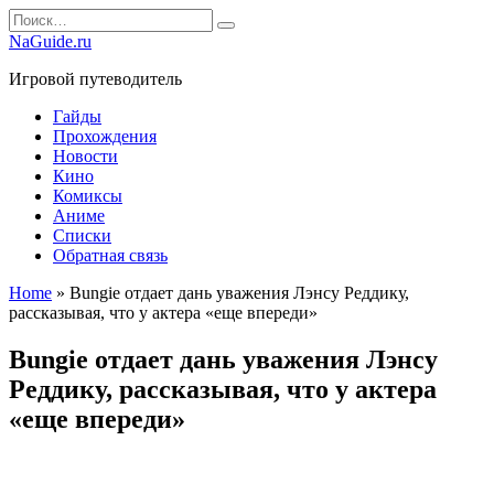
Перейти
Search
к
for:
NaGuide.ru
содержанию
Игровой путеводитель
Гайды
Прохождения
Новости
Кино
Комиксы
Аниме
Списки
Обратная связь
Home
»
Bungie отдает дань уважения Лэнсу Реддику,
рассказывая, что у актера «еще впереди»
Bungie отдает дань уважения Лэнсу
Реддику, рассказывая, что у актера
«еще впереди»