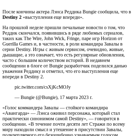
После кончины актера Лэнса Реддика Bungie сообщила, что в
Destiny 2
«выступления еще впереди».
На прошлой неделе пришли печальные новости о том, что
Реддик скончался, появившись в ряде любимых сериалов,
таких как The Wire, John Wick, Fringe, паре игр Horizon от
Guerilla Games и, в частности, в роли командира Завалы в
серии Destiny. Игры с живым сервисом, очевидно, живые,
дышащие, а это означает, что есть регулярные обновления,
часто с большим количеством историй. В недавнем
сообщении в блоге от Bungie разработчик поделился данью
уважения Реддику и отметил, что его выступления еще
впереди в Destiny 2.
pic.twitter.com/csXjKcMOJy
— Bungie (@Bungie), 17 марта 2023 г.
«Голос коммандера Завалы — стойкого командира
«Авангарда» — Лэнса оживил персонажа, который стал
практически синонимом самой Destiny», — говорится в
сообщении. «В течение почти десяти лет Стражи по всему
миру находили смысл и утешение в присутствии Завалы,
подкрепляемого его безошибочно узнаваемым голосом,