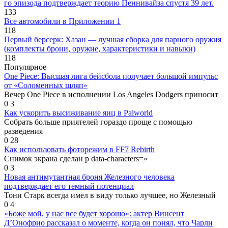
го эпизода подтверждает теорию Пеннивайза спустя 39 лет.
133
Все автомобили в Приложении 1
118
Первый берсерк: Хазан — лучшая сборка для парного оружия
(комплекты брони, оружие, характеристики и навыки)
118
Популярное
One Piece: Высшая лига бейсбола получает большой импульс
от «Соломенных шляп»
Вечер One Piece в исполнении Los Angeles Dodgers приносит
0
3
Как ускорить высиживание яиц в Palworld
Собрать больше приятелей гораздо проще с помощью
разведения
0
28
Как использовать фоторежим в FF7 Rebirth
Снимок экрана сделан p data-characters=»
0
3
Новая антимутантная броня Железного человека
подтверждает его темный потенциал
Тони Старк всегда имел в виду только лучшее, но Железный
0
4
«Боже мой, у нас все будет хорошо»: актер Винсент
Д’Онофрио рассказал о моменте, когда он понял, что Чарли