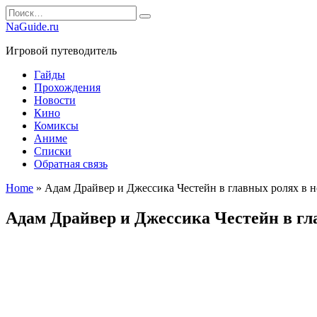
Перейти
Search
к
for:
NaGuide.ru
содержанию
Игровой путеводитель
Гайды
Прохождения
Новости
Кино
Комиксы
Аниме
Списки
Обратная связь
Home
»
Адам Драйвер и Джессика Честейн в главных ролях в н
Адам Драйвер и Джессика Честейн в гл