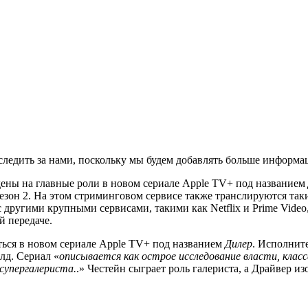
ледить за нами, поскольку мы будем добавлять больше информац
ены на главные роли в новом сериале Apple TV+ под названием
зон 2. На этом стриминговом сервисе также транслируются так
 другими крупными сервисами, такими как Netflix и Prime Video,
й передаче.
аться в новом сериале Apple TV+ под названием
Дилер
. Исполнит
лд. Сериал «
описывается как острое исследование власти, класс
супергалериста.
.» Честейн сыграет роль галериста, а Драйвер и