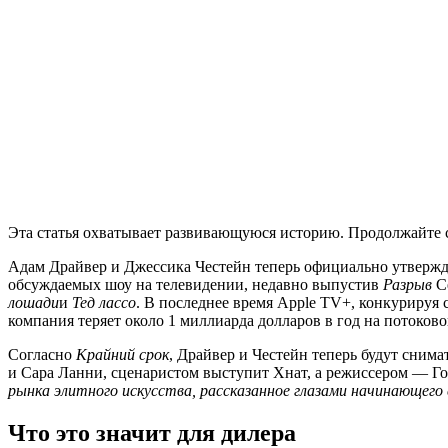
Эта статья охватывает развивающуюся историю. Продолжайте с
Адам Драйвер и Джессика Честейн теперь официально утвержд
обсуждаемых шоу на телевидении, недавно выпустив
Разрыв
Се
лошади
и
Тед лассо
. В последнее время Apple TV+, конкурируя с
компания теряет около 1 миллиарда долларов в год на потоково
Согласно
Крайний срок
, Драйвер и Честейн теперь будут сним
и Сара Ланни, сценаристом выступит Хнат, а режиссером — Го
рынка элитного искусства, рассказанное глазами начинающего 
Что это значит для дилера