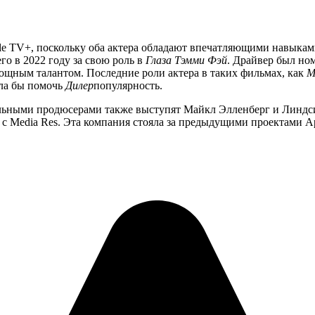
e TV+, поскольку оба актера обладают впечатляющими навыками
о в 2022 году за свою роль в
Глаза Тэмми Фэй
. Драйвер был но
 мощным талантом. Последние роли актера в таких фильмах, как
М
гла бы помочь
Дилер
популярность.
ными продюсерами также выступят Майкл Элленберг и Линдси 
 с Media Res. Эта компания стояла за предыдущими проектами 