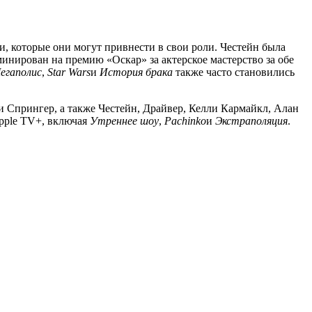
, которые они могут привнести в свои роли. Честейн была
минирован на премию «Оскар» за актерское мастерство за обе
егаполис
,
Star Wars
и
История брака
также часто становились
Спрингер, а также Честейн, Драйвер, Келли Кармайкл, Алан
Apple TV+, включая
Утреннее шоу
,
Pachinko
и
Экстраполяция
.