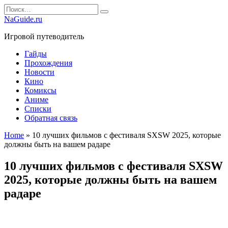
Перейти
Search
к
for:
NaGuide.ru
содержанию
Игровой путеводитель
Гайды
Прохождения
Новости
Кино
Комиксы
Аниме
Списки
Обратная связь
Home
»
10 лучших фильмов с фестиваля SXSW 2025, которые
должны быть на вашем радаре
10 лучших фильмов с фестиваля SXSW
2025, которые должны быть на вашем
радаре