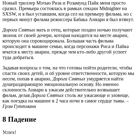
Новый триллер Мэтью Риза и Розамунд Пайк меня просто
сразил. Премьера состоялась в рамках секции Midnighter на
SXSW, и я был уставшим, когда сел на премьеру фильма, но с
первых минут фильма режиссера Бабака Анвари я был втянут.
Дорога Святых
мать и отец, которые поздно ночью получают
звонок от своей дочери, которая находится на месте аварии,
которую она спровоцировала. Большая часть фильма
происходит в машине семьи, когда персонажи Риса и Пайка
мчатся к месту аварии, прежде чем кто-либо другой успеет
туда добраться.
Задавая вопросы о том, на что готовы пойти родители, чтобы
спасти своих детей, и об уровне ответственности, которую мы
несем, попав в аварию,
Дорога Святых
умудряется найти
душераздирающую эмоциональную основу. Но именно
склонность Анвари к ужасам действительно возвышает
фильм, делая
Дорога Святых
столь же ужасающе и зловеще,
как поездка на машине в 2 часа ночи в самое сердце тьмы. –
Грэм Гуттманн
8 Падение
Успех!