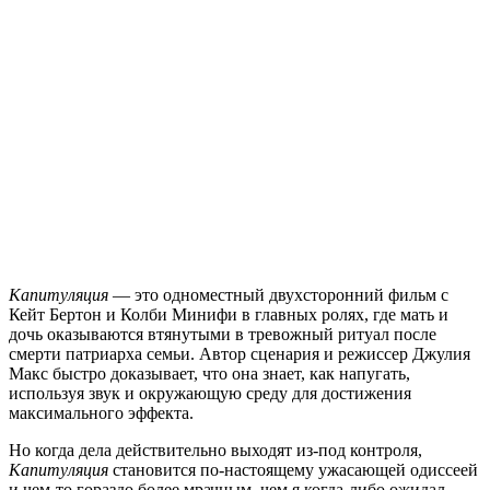
Капитуляция
— это одноместный двухсторонний фильм с
Кейт Бертон и Колби Минифи в главных ролях, где мать и
дочь оказываются втянутыми в тревожный ритуал после
смерти патриарха семьи. Автор сценария и режиссер Джулия
Макс быстро доказывает, что она знает, как напугать,
используя звук и окружающую среду для достижения
максимального эффекта.
Но когда дела действительно выходят из-под контроля,
Капитуляция
становится по-настоящему ужасающей одиссеей
и чем-то гораздо более мрачным, чем я когда-либо ожидал.