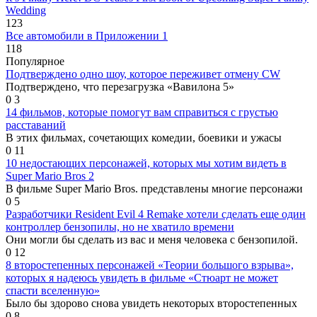
Wedding
123
Все автомобили в Приложении 1
118
Популярное
Подтверждено одно шоу, которое переживет отмену CW
Подтверждено, что перезагрузка «Вавилона 5»
0
3
14 фильмов, которые помогут вам справиться с грустью
расставаний
В этих фильмах, сочетающих комедии, боевики и ужасы
0
11
10 недостающих персонажей, которых мы хотим видеть в
Super Mario Bros 2
В фильме Super Mario Bros. представлены многие персонажи
0
5
Разработчики Resident Evil 4 Remake хотели сделать еще один
контроллер бензопилы, но не хватило времени
Они могли бы сделать из вас и меня человека с бензопилой.
0
12
8 второстепенных персонажей «Теории большого взрыва»,
которых я надеюсь увидеть в фильме «Стюарт не может
спасти вселенную»
Было бы здорово снова увидеть некоторых второстепенных
0
8