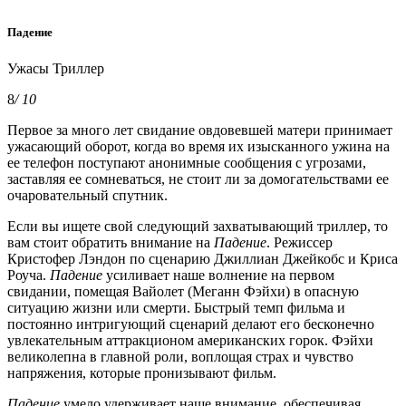
Падение
Ужасы Триллер
8
/ 10
Первое за много лет свидание овдовевшей матери принимает
ужасающий оборот, когда во время их изысканного ужина на
ее телефон поступают анонимные сообщения с угрозами,
заставляя ее сомневаться, не стоит ли за домогательствами ее
очаровательный спутник.
Если вы ищете свой следующий захватывающий триллер, то
вам стоит обратить внимание на
Падение
. Режиссер
Кристофер Лэндон по сценарию Джиллиан Джейкобс и Криса
Роуча.
Падение
усиливает наше волнение на первом
свидании, помещая Вайолет (Меганн Фэйхи) в опасную
ситуацию жизни или смерти. Быстрый темп фильма и
постоянно интригующий сценарий делают его бесконечно
увлекательным аттракционом американских горок. Фэйхи
великолепна в главной роли, воплощая страх и чувство
напряжения, которые пронизывают фильм.
Падение
умело удерживает наше внимание, обеспечивая