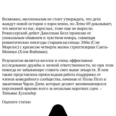
Возможно, миллениалам не стоит утверждать, что дети
жаждут новой истории о взрослении, но
Лето 69
доказывает,
что многие из нас, взрослых, тоже еще не выросли.
Режиссерский дебют Джиллиан Белл пронизан ее
уникальным обаянием и чувством юмора, совмещая
романтические невзгоды старшеклассницы Эбби (Сэм
Морелос) с кризисом четверти жизни стриптизерши Санта-
Моники (Хлоя Файнман).
Результатом является веселое и очень эффективное
исследование дружбы и личной ответственности, но при этом
никогда не забывающее ставить смех выше лекарств. В нем
также представлена ​​превосходная работа поддержки от
членов комедийного сообщества, начиная от Полы Пелл и
заканчивая Чарли Дэем, которые делают запоминающихся
персонажей яркими всего за несколько коротких сцен. –
Татьяна Хуллендер
Оцените статью