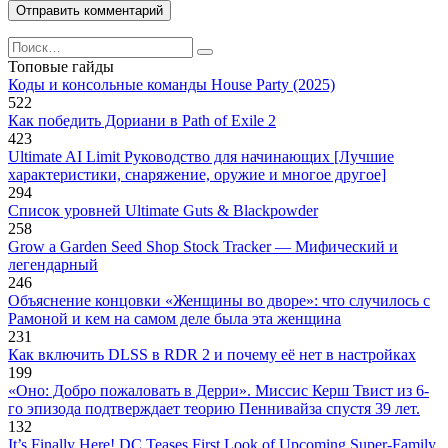
Search
for:
Топовые гайды
Коды и консольные команды House Party (2025)
522
Как победить Дориани в Path of Exile 2
423
Ultimate AI Limit Руководство для начинающих [Лучшие
характеристики, снаряжение, оружие и многое другое]
294
Список уровней Ultimate Guts & Blackpowder
258
Grow a Garden Seed Shop Stock Tracker — Мифический и
легендарный
246
Объяснение концовки «Женщины во дворе»: что случилось с
Рамоной и кем на самом деле была эта женщина
231
Как включить DLSS в RDR 2 и почему её нет в настройках
199
«Оно: Добро пожаловать в Дерри». Миссис Керш Твист из 6-
го эпизода подтверждает теорию Пеннивайза спустя 39 лет.
132
It’s Finally Here! DC Teases First Look of Upcoming Super-Family