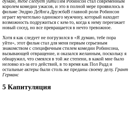
думаю, тебе следует уйти
Тим Робинсон стал современным
королем комедии ужасов, и это в полной мере проявилось в
фильме Эндрю ДеЯнга
Дружба
В главной роли Робинсон
играет мучительно одинокого мужчину, который находит
возможность подружиться с кем-то, когда к нему переезжает
новый сосед, но все превращается в нечто тревожное.
Хотя я как следует не погрузился в «Я думаю, тебе пора
уйти», этот фильм стал для меня первым серьезным
знакомством с специфичным стилем комедии Робинсона,
вызывающей отвращение, и оказался желанным, поскольку я
обнаружил, что смеялся в той же степени, в какой мне было
неловко из-за его действий, в то время как Пол Радд и
остальные актеры были столь же преданы своему делу.
Грант
Германс
5 Капитуляция