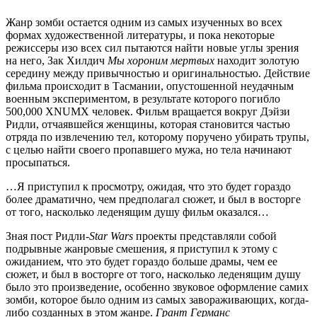
Жанр зомби остается одним из самых изученных во всех
формах художественной литературы, и пока некоторые
режиссеры изо всех сил пытаются найти новые углы зрения
на него, Зак Хилдич
Мы хороним мертвых
находит золотую
середину между привычностью и оригинальностью. Действие
фильма происходит в Тасмании, опустошенной неудачным
военным экспериментом, в результате которого погибло
500,000 XNUMX человек. Фильм вращается вокруг Дэйзи
Ридли, отчаявшейся женщины, которая становится частью
отряда по извлечению тел, которому поручено убирать трупы,
с целью найти своего пропавшего мужа, но тела начинают
просыпаться.
…Я приступил к просмотру, ожидая, что это будет гораздо
более драматично, чем предполагал сюжет, и был в восторге
от того, насколько леденящим душу фильм оказался…
Зная пост Ридли-
Star Wars
проекты представляли собой
подрывные жанровые смешения, я приступил к этому с
ожиданием, что это будет гораздо больше драмы, чем ее
сюжет, и был в восторге от того, насколько леденящим душу
было это произведение, особенно звуковое оформление самих
зомби, которое было одним из самых завораживающих, когда-
либо созданных в этом жанре.
Грант Германс