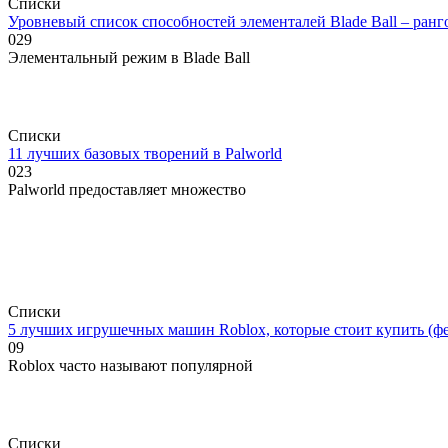
Списки
Уровневый список способностей элементалей Blade Ball – ран
0
29
Элементальный режим в Blade Ball
Списки
11 лучших базовых творений в Palworld
0
23
Palworld предоставляет множество
Списки
5 лучших игрушечных машин Roblox, которые стоит купить (фев
0
9
Roblox часто называют популярной
Списки