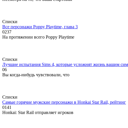
Списки
Все персонажи Poppy Playtime, глава 3
0
237
На протяжении всего Poppy Playtime
Списки
Лучшие испытания Sims 4, которые усложнят жизнь вашим си
0
6
Вы когда-нибудь чувствовали, что
Списки
Самые горячие мужские персонажи в Honkai Star Rail, рейтинг
0
141
Honkai: Star Rail отправляет игроков