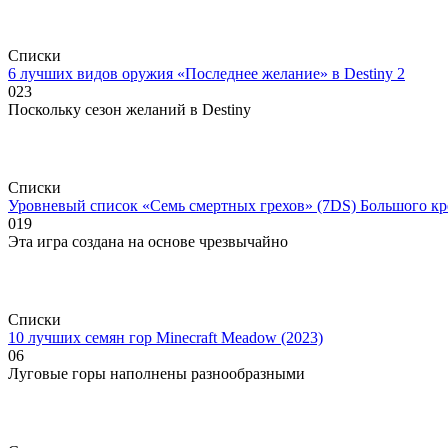
Списки
6 лучших видов оружия «Последнее желание» в Destiny 2
0
23
Поскольку сезон желаний в Destiny
Списки
Уровневый список «Семь смертных грехов» (7DS) Большого кр
0
19
Эта игра создана на основе чрезвычайно
Списки
10 лучших семян гор Minecraft Meadow (2023)
0
6
Луговые горы наполнены разнообразными