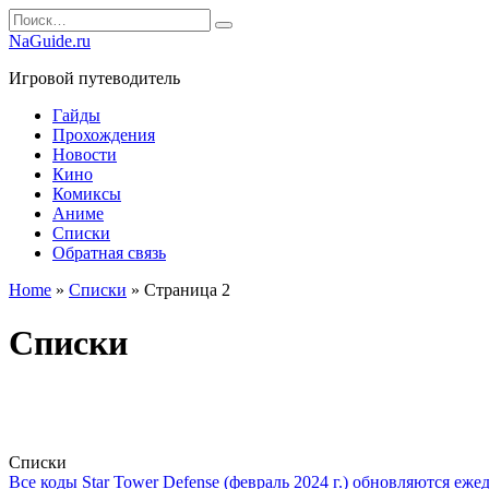
Перейти
Search
к
for:
NaGuide.ru
содержанию
Игровой путеводитель
Гайды
Прохождения
Новости
Кино
Комиксы
Аниме
Списки
Обратная связь
Home
»
Списки
»
Страница 2
Списки
Списки
Все коды Star Tower Defense (февраль 2024 г.) обновляются еж