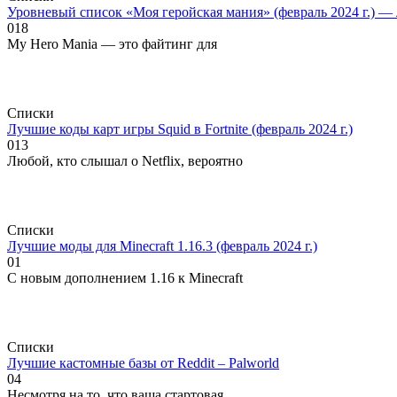
Уровневый список «Моя геройская мания» (февраль 2024 г.) —
0
18
My Hero Mania — это файтинг для
Списки
Лучшие коды карт игры Squid в Fortnite (февраль 2024 г.)
0
13
Любой, кто слышал о Netflix, вероятно
Списки
Лучшие моды для Minecraft 1.16.3 (февраль 2024 г.)
0
1
С новым дополнением 1.16 к Minecraft
Списки
Лучшие кастомные базы от Reddit – Palworld
0
4
Несмотря на то, что ваша стартовая