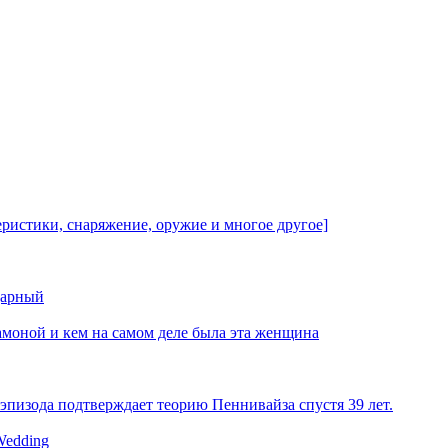
еристики, снаряжение, оружие и многое другое]
дарный
амоной и кем на самом деле была эта женщина
эпизода подтверждает теорию Пеннивайза спустя 39 лет.
 Wedding