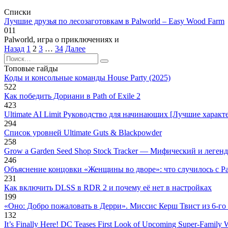
Списки
Лучшие друзья по лесозаготовкам в Palworld – Easy Wood Farm
0
11
Palworld, игра о приключениях и
Пагинация
Назад
1
2
3
…
34
Далее
записей
Search
for:
Топовые гайды
Коды и консольные команды House Party (2025)
522
Как победить Дориани в Path of Exile 2
423
Ultimate AI Limit Руководство для начинающих [Лучшие характ
294
Список уровней Ultimate Guts & Blackpowder
258
Grow a Garden Seed Shop Stock Tracker — Мифический и леген
246
Объяснение концовки «Женщины во дворе»: что случилось с Р
231
Как включить DLSS в RDR 2 и почему её нет в настройках
199
«Оно: Добро пожаловать в Дерри». Миссис Керш Твист из 6-го 
132
It’s Finally Here! DC Teases First Look of Upcoming Super-Family