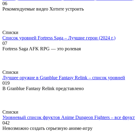
0
6
Рекомендуемые видео Хотите устроить
Списки
Список уровней Fortress Saga – Лучшие герои (2024 г.)
0
7
Fortress Saga AFK RPG — это ролевая
Списки
Лучшее оружие в Granblue Fantasy Relink – список уровней
0
19
В Granblue Fantasy Relink представлено
Списки
Уровневый список фруктов Anime Dungeon Fighters – все фру
0
42
Невозможно создать серьезную аниме-игру