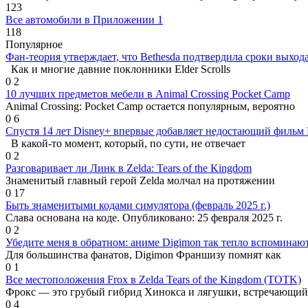
123
Все автомобили в Приложении 1
118
Популярное
Фан-теория утверждает, что Bethesda подтвердила сроки выхода
Как и многие давние поклонники Elder Scrolls
0
2
10 лучших предметов мебели в Animal Crossing Pocket Camp
Animal Crossing: Pocket Camp остается популярным, вероятно
0
6
Спустя 14 лет Disney+ впервые добавляет недостающий фильм 
В какой-то момент, который, по сути, не отвечает
0
2
Разговаривает ли Линк в Zelda: Tears of the Kingdom
Знаменитый главный герой Zelda молчал на протяжении
0
17
Быть знаменитыми кодами симулятора (февраль 2025 г.)
Слава основана на коде. Опубликовано: 25 февраля 2025 г.
0
2
Убедите меня в обратном: аниме Digimon так тепло вспоминают
Для большинства фанатов, Digimon Франшизу помнят как
0
1
Все местоположения Frox в Zelda Tears of the Kingdom (TOTK)
Фрокс — это грубый гибрид Хинокса и лягушки, встречающий
0
4