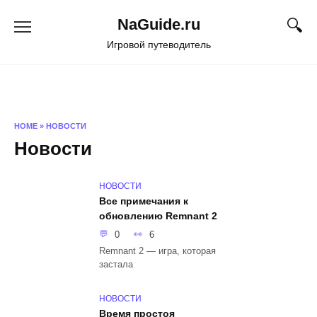
Перейти
NaGuide.ru
к
содержанию
Игровой путеводитель
HOME
»
НОВОСТИ
Новости
НОВОСТИ
Все примечания к
обновлению Remnant 2
0
6
Remnant 2 — игра, которая
застала
НОВОСТИ
Время простоя