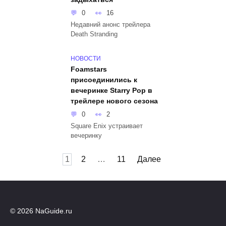
0
16
Недавний анонс трейлера
Death Stranding
НОВОСТИ
Foamstars
присоединились к
вечеринке Starry Pop в
трейлере нового сезона
0
2
Square Enix устраивает
вечеринку
Пагинация
1
2
…
11
Далее
записей
© 2026 NaGuide.ru