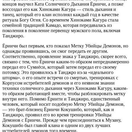
концов выучил Ката Солнечного Дыхания Ёриичи, а позже
воссоздал его как Хиноками Кагура — стиль дыхания и
танец, который его клан исполнял каждый год в качестве
ритуала Богу Огня. Со временем Хиноками Кагура стала
семейной традицией Камадо, которая передавалась из
поколения в поколение первенцу мужского пола, включая
Танджиро.
Ёриичи был первым, кто показал Метку Убийцы Демонов, но
однажды проявившись, он смог передать ее другим.
Соответственно, проявление знака у Танджиро, скорее всего,
связано с тем, что Ёриичи каким-то образом непреднамеренно
передал его Сумиёси, который затем передал его своему
потомку. Это проявилось в Танджро из-за «идеального
шторма». о его опыте встречи со смертью, тренировках с
Корпусом истребителей демонов и его неявном знании
техники солнечного дыхания через Хиноками Кагуру, каким-
то образом работающей вместе, чтобы разблокировать метку
внутри него. Помимо Ёриити и Танджиро, единственный
человек, который носит подобную Метку Убийцы Демонов,
— это брат-близнец Ёриичи Кокушибо, который, как и
Танджиро, проявил его во время тренировки Убийцы
Демонов с Ёриичи. Прежде чем присоединиться к Музану,
Кокушибо был главой клана и одним из двух лучших
истребителей демонов того времени.