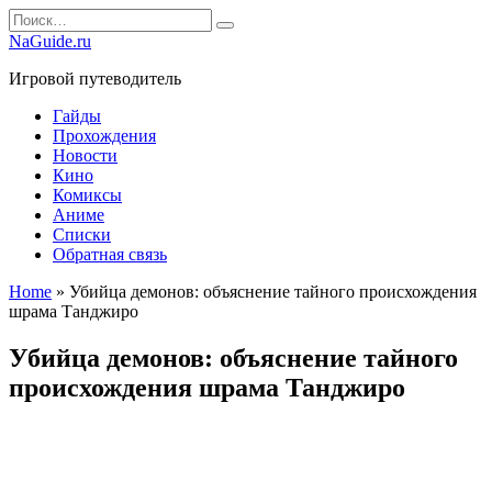
Перейти
Search
к
for:
NaGuide.ru
содержанию
Игровой путеводитель
Гайды
Прохождения
Новости
Кино
Комиксы
Аниме
Списки
Обратная связь
Home
»
Убийца демонов: объяснение тайного происхождения
шрама Танджиро
Убийца демонов: объяснение тайного
происхождения шрама Танджиро