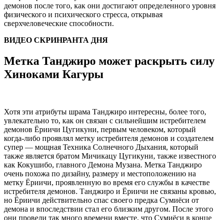
демонов после того, как они достигают определенного уровня
физического и психического стресса, открывая
сверхчеловеческие способности.
ВИДЕО СКРИНРАНТА ДНЯ
Метка Танджиро может раскрыть силу
Хиноками Кагуры
Хотя эти атрибуты шрама Танджиро интересны, более того,
увлекательно то, как он связан с сильнейшим истребителем
демонов Ёриичи Цугикуни, первым человеком, который
когда-либо проявлял метку истребителя демонов и создателем
супер — мощная Техника Солнечного Дыхания, который
также является братом Мичикацу Цугикуни, также известного
как Кокушибо, главного Демона Музана. Метка Танджиро
очень похожа по дизайну, размеру и местоположению на
метку Ёриичи, проявленную во время его службы в качестве
истребителя демонов. Танджиро и Ёриичи не связаны кровью,
но Ёриичи действительно спас своего предка Сумиёси от
демона и впоследствии стал его близким другом. После этого
они провели так много времени вместе, что Сумиёси в конце