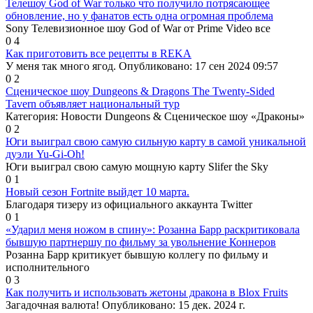
Телешоу God of War только что получило потрясающее
обновление, но у фанатов есть одна огромная проблема
Sony Телевизионное шоу God of War от Prime Video все
0
4
Как приготовить все рецепты в REKA
У меня так много ягод. Опубликовано: 17 сен 2024 09:57
0
2
Сценическое шоу Dungeons & Dragons The Twenty-Sided
Tavern объявляет национальный тур
Категория: Новости Dungeons & Сценическое шоу «Драконы»
0
2
Юги выиграл свою самую сильную карту в самой уникальной
дуэли Yu-Gi-Oh!
Юги выиграл свою самую мощную карту Slifer the Sky
0
1
Новый сезон Fortnite выйдет 10 марта.
Благодаря тизеру из официального аккаунта Twitter
0
1
«Ударил меня ножом в спину»: Розанна Барр раскритиковала
бывшую партнершу по фильму за увольнение Коннеров
Розанна Барр критикует бывшую коллегу по фильму и
исполнительного
0
3
Как получить и использовать жетоны дракона в Blox Fruits
Загадочная валюта! Опубликовано: 15 дек. 2024 г.