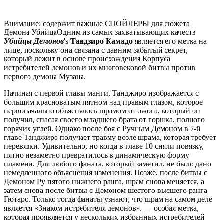
Внимание: содержит важные СПОЙЛЕРЫ для сюжета
Демона УбийцаОдним из самых захватывающих качеств
Убийцы Демонов
's
Тандзиро Камадо
является его метка на
лице, поскольку она связана с давним забытый секрет,
который лежит в основе происхождения Корпуса
истребителей демонов и их многовековой битвы против
первого демона Музана.
Начиная с первой главы манги, Танджиро изображается с
большим красноватым пятном над правым глазом, которое
первоначально объяснялось шрамом от ожога, который он
получил, спасая своего младшего брата от горшка, полного
горячих углей. Однако после боя с Ручным Демоном в 7-й
главе Танджиро получает травму возле шрама, которая требует
перевязки. Удивительно, но когда в главе 10 сняли повязку,
пятно незаметно превратилось в динамическую форму
пламени. Для любого фаната, который заметил, не было дано
немедленного объяснения изменения. Позже, после битвы с
Демоном Ру пятого нижнего ранга, шрам снова меняется, а
затем снова после битвы с Демоном шестого высшего ранга
Гютаро. Только тогда фанаты узнают, что шрам на самом деле
является «Знаком истребителя демонов». — особая метка,
которая проявляется у нескольких избранных истребителей