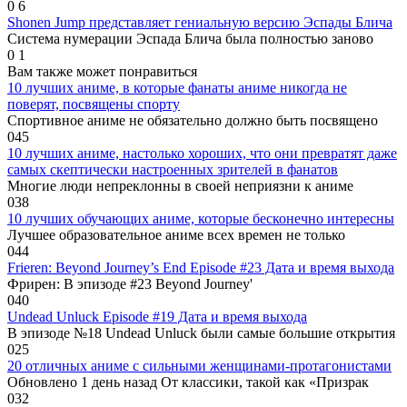
0
6
Shonen Jump представляет гениальную версию Эспады Блича
Система нумерации Эспада Блича была полностью заново
0
1
Вам также может понравиться
10 лучших аниме, в которые фанаты аниме никогда не
поверят, посвящены спорту
Спортивное аниме не обязательно должно быть посвящено
0
45
10 лучших аниме, настолько хороших, что они превратят даже
самых скептически настроенных зрителей в фанатов
Многие люди непреклонны в своей неприязни к аниме
0
38
10 лучших обучающих аниме, которые бесконечно интересны
Лучшее образовательное аниме всех времен не только
0
44
Frieren: Beyond Journey’s End Episode #23 Дата и время выхода
Фрирен: В эпизоде ​​#23 Beyond Journey'
0
40
Undead Unluck Episode #19 Дата и время выхода
В эпизоде ​​№18 Undead Unluck были самые большие открытия
0
25
20 отличных аниме с сильными женщинами-протагонистами
Обновлено 1 день назад От классики, такой как «Призрак
0
32