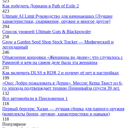
523
Как победить Дориани в Path of Exile 2
423
Ultimate AI Limit Руководство для начинающих [Лучшие
характеристики, снаряжение, оружие и многое другое]
294
Список уровней Ultimate Guts & Blackpowder
258
Grow a Garden Seed Shop Stock Tracker — Мифический и
легендарный
246
Объяснение концовки «Женщины во дворе»: что случилось с
Рамоной и кем на самом деле была эта женщина
231
Как включить DLSS в RDR 2 и почему её нет в настройках
199
«Оно: Добро пожаловать в Дерри». Миссис Керш Твист из 6-
го эпизода подтверждает теорию Пеннивайза спустя 39 лет.
132
Все автомобили в Приложении 1
118
Первый берсерк: Хазан — лучшая сборка для парного оружия
(комплекты брони, оружие, характеристики и навыки)
118
Популярное