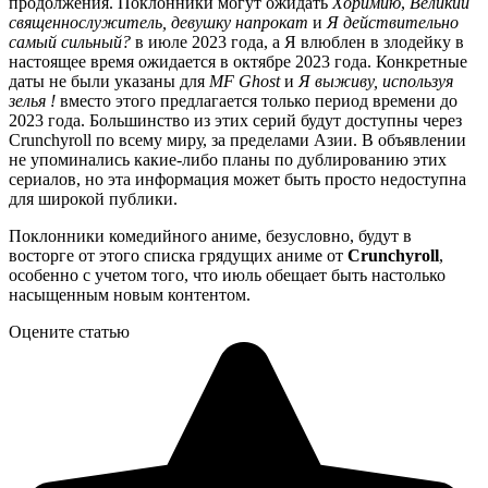
продолжения. Поклонники могут ожидать
Хоримию
,
Великий
священнослужитель, девушку напрокат
и
Я действительно
самый сильный?
в июле 2023 года, а Я влюблен в злодейку в
настоящее время ожидается в октябре 2023 года. Конкретные
даты не были указаны для
MF Ghost
и
Я выживу, используя
зелья !
вместо этого предлагается только период времени до
2023 года. Большинство из этих серий будут доступны через
Crunchyroll по всему миру, за пределами Азии. В объявлении
не упоминались какие-либо планы по дублированию этих
сериалов, но эта информация может быть просто недоступна
для широкой публики.
Поклонники комедийного аниме, безусловно, будут в
восторге от этого списка грядущих аниме от
Crunchyroll
,
особенно с учетом того, что июль обещает быть настолько
насыщенным новым контентом.
Оцените статью