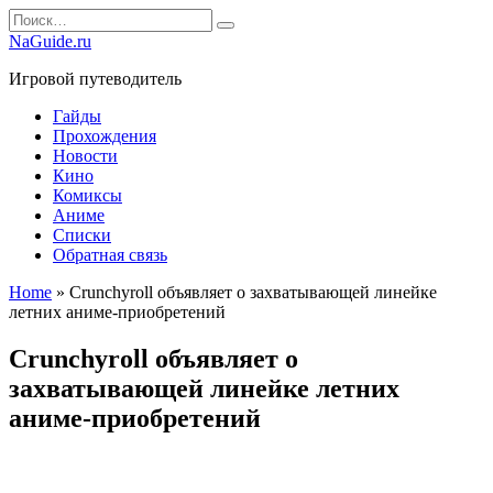
Перейти
Search
к
for:
NaGuide.ru
содержанию
Игровой путеводитель
Гайды
Прохождения
Новости
Кино
Комиксы
Аниме
Списки
Обратная связь
Home
»
Crunchyroll объявляет о захватывающей линейке
летних аниме-приобретений
Crunchyroll объявляет о
захватывающей линейке летних
аниме-приобретений