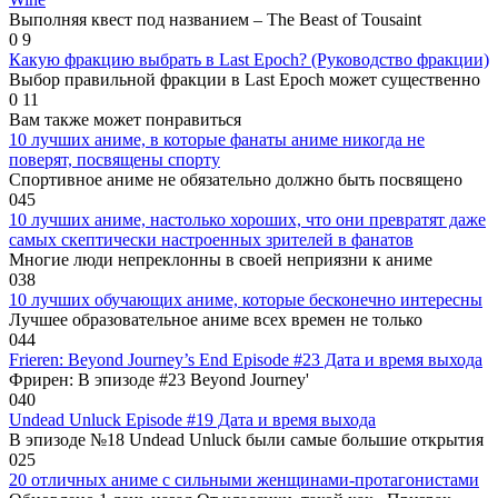
Выполняя квест под названием – The Beast of Tousaint
0
9
Какую фракцию выбрать в Last Epoch? (Руководство фракции)
Выбор правильной фракции в Last Epoch может существенно
0
11
Вам также может понравиться
10 лучших аниме, в которые фанаты аниме никогда не
поверят, посвящены спорту
Спортивное аниме не обязательно должно быть посвящено
0
45
10 лучших аниме, настолько хороших, что они превратят даже
самых скептически настроенных зрителей в фанатов
Многие люди непреклонны в своей неприязни к аниме
0
38
10 лучших обучающих аниме, которые бесконечно интересны
Лучшее образовательное аниме всех времен не только
0
44
Frieren: Beyond Journey’s End Episode #23 Дата и время выхода
Фрирен: В эпизоде ​​#23 Beyond Journey'
0
40
Undead Unluck Episode #19 Дата и время выхода
В эпизоде ​​№18 Undead Unluck были самые большие открытия
0
25
20 отличных аниме с сильными женщинами-протагонистами