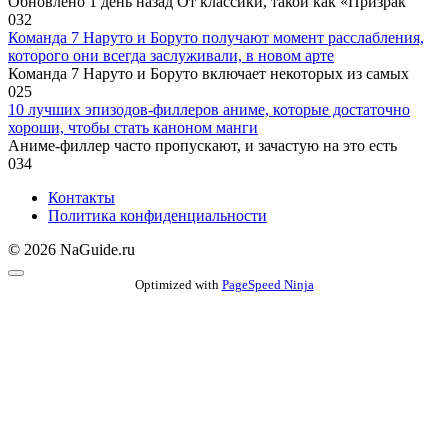
Обновлено 1 день назад От классики, такой как «Призрак
0
32
Команда 7 Наруто и Боруто получают момент расслабления,
которого они всегда заслуживали, в новом арте
Команда 7 Наруто и Боруто включает некоторых из самых
0
25
10 лучших эпизодов-филлеров аниме, которые достаточно
хороши, чтобы стать каноном манги
Аниме-филлер часто пропускают, и зачастую на это есть
0
34
Контакты
Политика конфиденциальности
© 2026 NaGuide.ru
Optimized with
PageSpeed Ninja