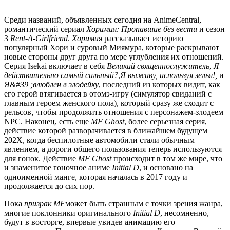
Среди названий, объявленных сегодня на AnimeCentral,
романтический сериал
Хоримия: Пропавшие без вести
и сезон
3
Rent-A-Girlfriend
.
Хоримия
рассказывает историю
популярный Хори и суровый Миямура, которые раскрывают
новые стороны друг друга по мере углубления их отношений.
Серия Isekai включает в себя
Великий священнослужитель
,
Я
действительно самый сильный?
,
Я выживу, используя зелья!,
и
Я&#39 ;влюблен в злодейку
, последний из которых видит, как
его герой втягивается в отомэ-игру (симулятор свиданий с
главным героем женского пола), который сразу же сходит с
рельсов, чтобы продолжить отношения с персонажем-злодеем
NPC. Наконец, есть еще
MF Ghost
, более серьезная серия,
действие которой разворачивается в ближайшем будущем
202X, когда беспилотные автомобили стали обычным
явлением, а дороги общего пользования теперь используются
для гонок. Действие
MF Ghost
происходит в том же мире, что
и знаменитое гоночное аниме
Initial D
, и основано на
одноименной манге, которая началась в 2017 году и
продолжается до сих пор.
Пока
призрак MF
может быть странным с точки зрения жанра,
многие поклонники оригинального
Initial D
, несомненно,
будут в восторге, впервые увидев анимацию его