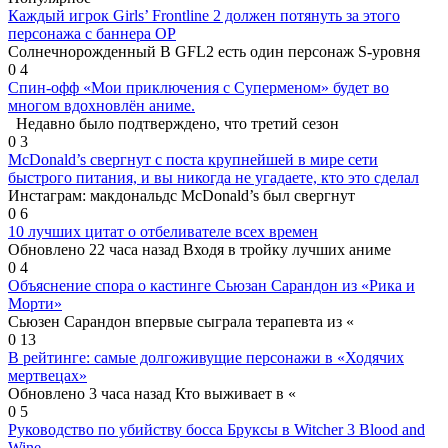
Каждый игрок Girls’ Frontline 2 должен потянуть за этого
персонажа с баннера OP
Солнечнорожденный В GFL2 есть один персонаж S-уровня
0
4
Спин-офф «Мои приключения с Суперменом» будет во
многом вдохновлён аниме.
Недавно было подтверждено, что третий сезон
0
3
McDonald’s свергнут с поста крупнейшей в мире сети
быстрого питания, и вы никогда не угадаете, кто это сделал
Инстаграм: макдональдс McDonald’s был свергнут
0
6
10 лучших цитат о отбеливателе всех времен
Обновлено 22 часа назад Входя в тройку лучших аниме
0
4
Объяснение спора о кастинге Сьюзан Сарандон из «Рика и
Морти»
Сьюзен Сарандон впервые сыграла терапевта из «
0
13
В рейтинге: самые долгоживущие персонажи в «Ходячих
мертвецах»
Обновлено 3 часа назад Кто выживает в «
0
5
Руководство по убийству босса Бруксы в Witcher 3 Blood and
Wine