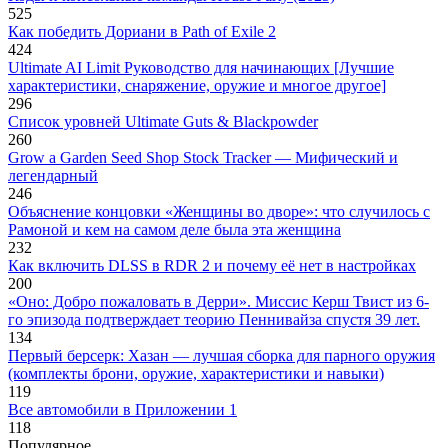
525
Как победить Дориани в Path of Exile 2
424
Ultimate AI Limit Руководство для начинающих [Лучшие
характеристики, снаряжение, оружие и многое другое]
296
Список уровней Ultimate Guts & Blackpowder
260
Grow a Garden Seed Shop Stock Tracker — Мифический и
легендарный
246
Объяснение концовки «Женщины во дворе»: что случилось с
Рамоной и кем на самом деле была эта женщина
232
Как включить DLSS в RDR 2 и почему её нет в настройках
200
«Оно: Добро пожаловать в Дерри». Миссис Керш Твист из 6-
го эпизода подтверждает теорию Пеннивайза спустя 39 лет.
134
Первый берсерк: Хазан — лучшая сборка для парного оружия
(комплекты брони, оружие, характеристики и навыки)
119
Все автомобили в Приложении 1
118
Популярное